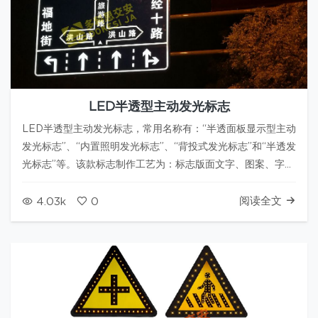
LED半透型主动发光标志
LED半透型主动发光标志，常用名称有：“半透面板显示型主动
发光标志”、“内置照明发光标志”、“背投式发光标志”和“半透发
光标志”等。该款标志制作工艺为：标志版面文字、图案、字
符、边框等需发光内容，采用镂空无筋雕刻工艺，内置LED平
板光源板投射标志面层，通过光学计算、调试，在标志表面形
阅读全文
4.03k
0
成光度柔和、亮度…