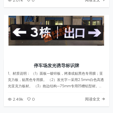
阅读全文
2.07k
0
寸：500mm（高）*130…
停车场发光诱导标识牌
1、材质说明： （1）面板—镀锌板，烤漆或贴黑色专用膜；亚
克力板，贴黑色专用膜。 （2）发光字—采用2.5mm白色高透
光亚克力板材。 （3）抱边结构—75mm专用凹槽铝型材。
2、内置发光光源：高亮 2835 LED 3、亮度：发光面照度大
于1500lx 4、可视距离：大于100米 5、烤漆：采用专…
阅读全文
2.49k
0