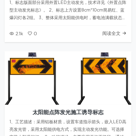
1、标志版面部分采用外置LED主动发光，技术详见《外置点阵
型主动发光标志》。 2、标志上方设置8cm*10cm简易红、蓝
爆闪灯各2组。 3、整体采用太阳能供电时，蓄电池满载状态下
发光工作时间不小于120小时。 4、图例标志版面尺寸为
800mm*1000mm，尺寸可根据需要定制。 5、产品优势：
阅读全文
2.1k
0
简易爆…
太阳能点阵发光施工诱导标志
1、工艺描述：采用铝板材质，设置车道指示箭头，嵌入LED高
亮发光管，采用太阳能供电方式，实现主动发光功能。可选择