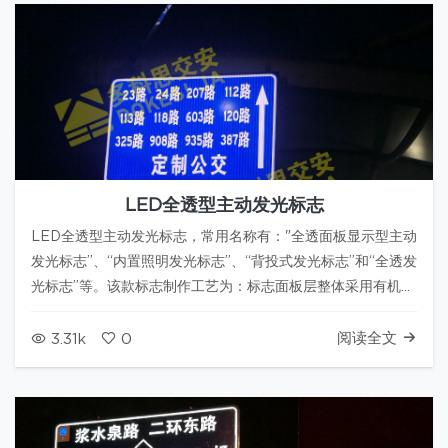
LED全透型主动发光标志
LED全透型主动发光标志，常用名称有："全透面板显示型主动
发光标志”、“内置照明发光标志”、“背投式发光标志”和“全透发
光标志”等。该款标志制作工艺为：标志面板层整体采用有机透
光板，黏附专用透光反光膜，内置LED平板光源板投射标志面
层，标志版面整体发光，通过光学计算、调试，保证标志文
阅读全文
3.31k
0
字、图案、字符等…