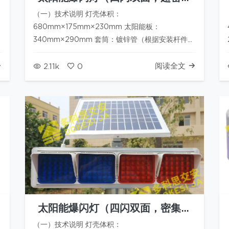
型灯珠）
（一）技术说明 灯壳体积：
680mm×175mm×230mm 太阳能板：
尺
340mm×290mm 套筒：镀锌管（根据安装杆件尺
寸） 工作电压:12V 蓄电池:9AH*2（铅酸电池，免
维护） 太阳能板:10W 警示距离:＞2000米(夜间)
阅读全文
2.11k
0
发光面板：红、蓝爆闪灯珠；每个灯板20颗LED，
共8个灯盘。…
太阳能爆闪灯（四闪双面，密集型
灯珠）
（一）技术说明 灯壳体积：