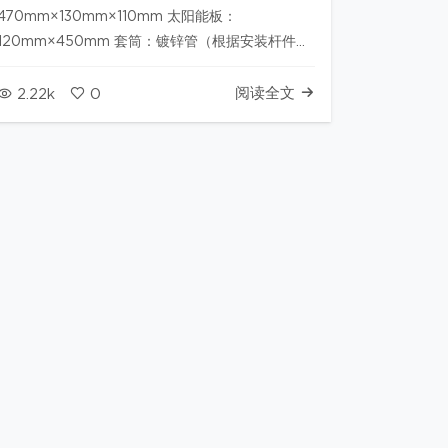
470mm×130mm×110mm 太阳能板：
120mm×450mm 套筒：镀锌管（根据安装杆件尺
寸） 工作电压:6V 蓄电池:6V/4AH(铅酸电池免维
护) 太阳能板:5W 警示距离:＞2000米(夜间) 发光
阅读全文
2.22k
0
面板：红、蓝爆闪灯珠；每个灯板20颗LED。 整
体重量:低配…