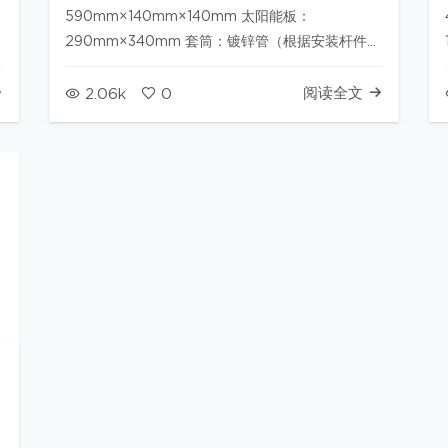
590mm×140mm×140mm 太阳能板：
尺
290mm×340mm 套筒：镀锌管（根据安装杆件尺
寸） 工作电压:12V 蓄电池:2*7AH（铅酸电池，免
维护） 太阳能板:10W 警示距离:＞2000米(夜间)
阅读全文
2.06k
0
发光面板：红、蓝爆闪灯珠；每个灯板30颗LED。
整体重量:…