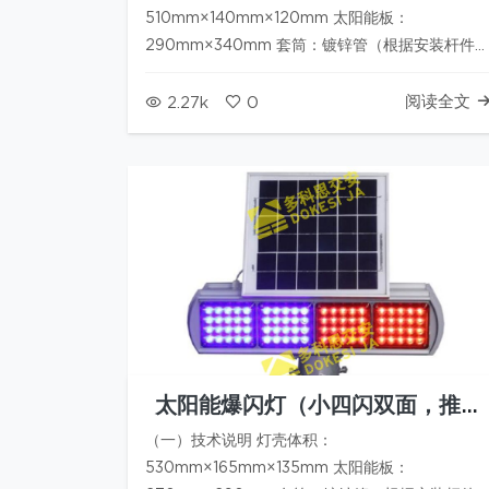
510mm×140mm×120mm 太阳能板：
290mm×340mm 套筒：镀锌管（根据安装杆件
寸） 工作电压:12V 蓄电池:7AH*2（铅酸电池，免
维护） 太阳能板:10W 警示距离:＞2000米(夜间)
阅读全文
2.27k
0
发光面板：红、蓝爆闪灯珠；每个灯板20颗LED，
共10个灯盘…
太阳能爆闪灯（小四闪双面，推荐
款）
（一）技术说明 灯壳体积：
530mm×165mm×135mm 太阳能板：