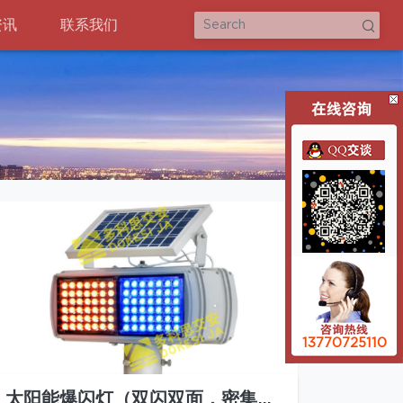
资讯
联系我们
13770725110
太阳能爆闪灯（双闪双面，密集型