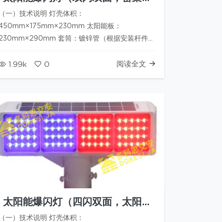
灯珠）
（一）技术说明 灯壳体积：
450mm×175mm×230mm 太阳能板：
230mm×290mm 套筒：镀锌管（根据安装杆件尺
寸） 工作电压:12V 蓄电池:9AH（铅酸电池，免维
护） 太阳能板:8W 警示距离:＞2000米(夜间) 发光
阅读全文
1.99k
0
面板：红、蓝爆闪灯珠；每个灯板20颗LED，共4
个灯盘。 整体…
太阳能爆闪灯（四闪双面，太阳能
板嵌入式）
（一）技术说明 灯壳体积：