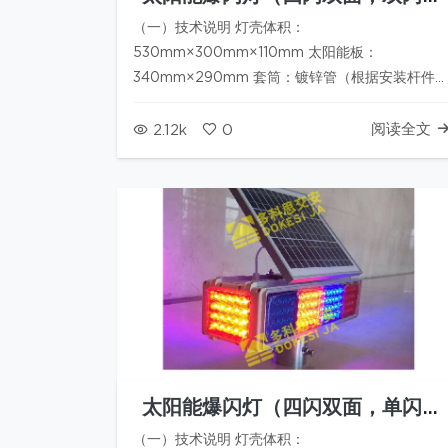
面）
（一）技术说明 灯壳体积：
530mm×300mm×110mm 太阳能板：
340mm×290mm 套筒：镀锌管（根据安装杆件
寸） 工作电压:12V 蓄电池:7AH*2 （铅酸电池，免
维护） 太阳能板:10W 警示距离:＞2000米(夜间)
阅读全文
2.12k
0
发光面板：红、蓝爆闪灯珠；每个灯板20颗LED，
共12个灯…
太阳能爆闪灯（四闪双面，单闪侧
面）
（一）技术说明 灯壳体积：