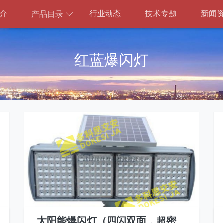
介
行业动态
技术专题
新闻
产品目录
红蓝爆闪灯
太阳能爆闪灯（四闪双面，超密集